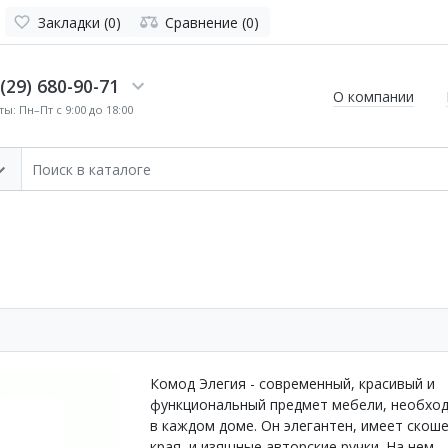
Закладки (0)
Сравнение (0)
(29) 680-90-71
О компании
ы: Пн–Пт с 9:00 до 18:00
Комод Элегия - современный, красивый и
функциональный предмет мебели, необхо
в каждом доме. Он элегантен, имеет скош
края и изящные авторские ручки. На нем