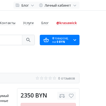
Блог
Личный кабинет
Контакты
Услуги
Блог
@krasawick
0
товар(ов),
на
0 BYN
0 отзывов
2350 BYN
димый
енные