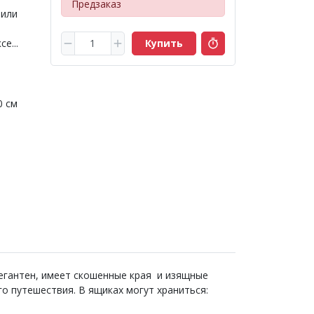
Предзаказ
 или
е...
Купить
0 см
егантен, имеет скошенные края и изящные
го путешествия. В ящиках могут храниться: