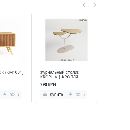
OK (KM1001)
Журнальный столик
Журнальный
KROPLIA | КРОПЛЯ
SPULKA | 
(KH28003)
(KH28005)
790 BYN
790 BYN
Купить
Купить