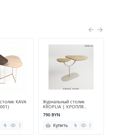
столик KAVA
Журнальный столик
Журнальный
001)
KROPLIA | КРОПЛЯ
SPULKA | 
(KH28003)
(KH28005)
790 BYN
790 BYN
Купить
Купить