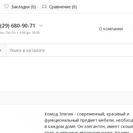
Закладки (0)
Сравнение (0)
(29) 680-90-71
О компании
ы: Пн–Пт с 9:00 до 18:00
Комод Элегия - современный, красивый и
функциональный предмет мебели, необхо
в каждом доме. Он элегантен, имеет скош
края и изящные авторские ручки. На нем