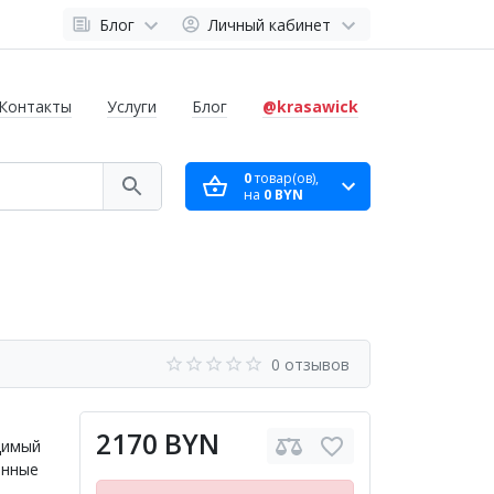
Блог
Личный кабинет
Контакты
Услуги
Блог
@krasawick
0
товар(ов),
на
0 BYN
0 отзывов
2170 BYN
димый
енные