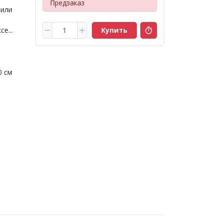
Предзаказ
 или
е...
Купить
0 см